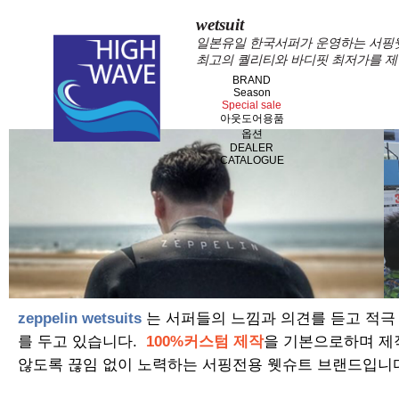
wetsuit
일본유일 한국서퍼가 운영하는 서핑웻슈
최고의 퀄리티와 바디핏 최저가를 제
BRAND
Season
Special sale
아웃도어용품
옵션
DEALER
CATALOGUE
zeppelin wetsuits
는 서퍼들의 느낌과 의견를 듣고 적극
를 두고 있습니다.
100%커스텀 제작
을 기본으로하며 제
않도록 끊임 없이 노력하는 서핑전용 웻슈트 브랜드입니