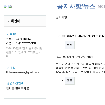
공지사항/뉴스
NO
공지사항
고객센터
스킨소재의 배송에 관한 
카톡 ID
작성자
wave
19-07-12 20:49
조회
32
카톡ID: wetsuit4067
라인ID: highwavewetsuit
목록
카톡, 라인 메일로 문의주시면
친절하게 안내해 드리겠습니
다.
*스킨소재의 배송에 관한 알림
부드러운 네오프렌 소재라 국제 배송시 
이메일
배송에 만전을 기하고 있으나 만에 하나 
상담 후 심한 구김으로 상품에 하자가 
highwavewetsuit@gmail.com
목록
영업시간안내
언제든 연락주세요