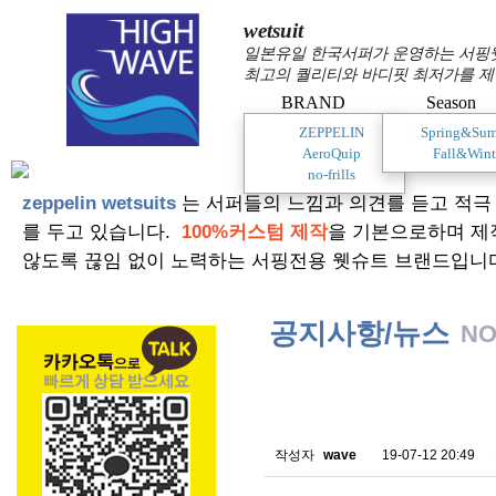
wetsuit
일본유일 한국서퍼가 운영하는 서핑웻슈
최고의 퀄리티와 바디핏 최저가를 제
BRAND
Season
ZEPPELIN
Spring&Su
AeroQuip
Fall&Wint
no-frills
zeppelin wetsuits
는 서퍼들의 느낌과 의견를 듣고 적극
를 두고 있습니다.
100%커스텀 제작
을 기본으로하며 제
않도록 끊임 없이 노력하는 서핑전용 웻슈트 브랜드입니
공지사항/뉴스
NO
스킨소재의 배송에 관한 
작성자
wave
19-07-12 20:49