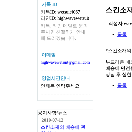
카톡 ID
스킨소재
카톡ID: wetsuit4067
라인ID: highwavewetsuit
작성자
wav
카톡, 라인 메일로 문의
주시면 친절하게 안내
목록
해 드리겠습니다.
*스킨소재의
이메일
부드러운 네
highwavewetsuit@gmail.com
배송에 만전을
상담 후 심
영업시간안내
목록
언제든 연락주세요
공지사항/뉴스
2019-07-12
스킨소재의 배송에 관