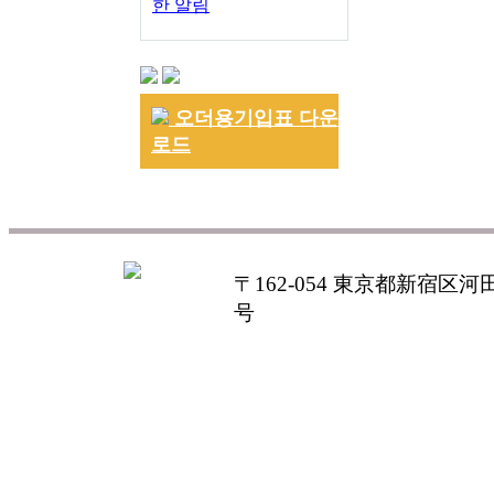
한 알림
오더용기입표 다운
로드
〒162-054 東京都新宿区河田町
号