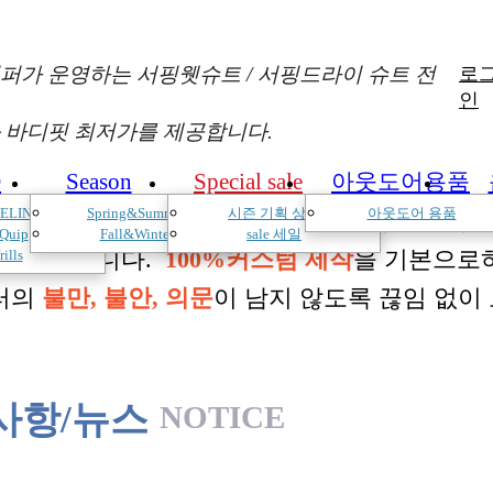
퍼가 운영하는 서핑웻슈트 / 서핑드라이 슈트 전
로
인
 바디핏 최저가를 제공합니다.
D
Season
Special sale
아웃도어용품
ELIN
Spring&Summer
시즌 기획 상품
아웃도어 용품
낌과 의견를 듣고 적극 반영하여 매시즌 진화
Quip
Fall&Winter
sale 세일
 두고 있습니다.
100%커스텀 제작
을 기본으로
rills
터의
불만, 불안, 의문
이 남지 않도록 끊임 없이
사항/뉴스
NOTICE