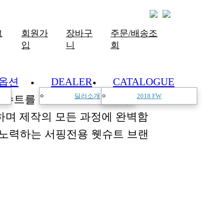
그
회원가
장바구
주문/배송조
입
니
회
옵션
DEALER
CATALOGUE
딜러소개
2018 FW
한 슈트를 개발하여 서핑라이프의
하며 제작의 모든 과정에 완벽함
 노력하는 서핑전용 웻슈트 브랜