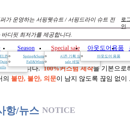
퍼가 운영하는 서핑웻슈트 / 서핑드라이 슈트 전
로
인
 바디핏 최저가를 제공합니다.
D
Season
Special sale
아웃도어용품
ELIN
Spring&Summer
시즌 기획 상품
아웃도어 용품
낌과 의견를 듣고 적극 반영하여 매시즌 진화
Quip
Fall&Winter
sale 세일
 두고 있습니다.
100%커스텀 제작
을 기본으로
rills
터의
불만, 불안, 의문
이 남지 않도록 끊임 없이
사항/뉴스
NOTICE