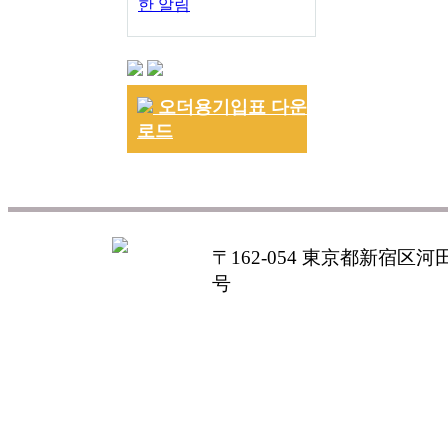
한 알림
오더용기입표 다운
로드
〒162-054 東京都新宿区河田町
号