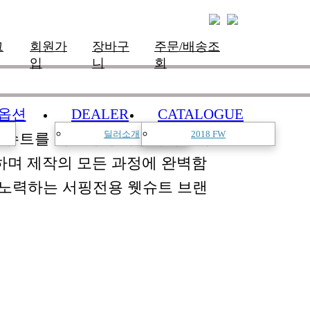
그
회원가
장바구
주문/배송조
입
니
회
옵션
DEALER
CATALOGUE
딜러소개
2018 FW
한 슈트를 개발하여 서핑라이프의
하며 제작의 모든 과정에 완벽함
 노력하는 서핑전용 웻슈트 브랜