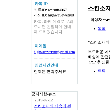
카톡 ID
스킨소재
카톡ID: wetsuit4067
라인ID: highwavewetsuit
작성자
wav
카톡, 라인 메일로 문의
주시면 친절하게 안내
목록
해 드리겠습니다.
*스킨소재의
이메일
부드러운 네
highwavewetsuit@gmail.com
배송에 만전을
상담 후 심
영업시간안내
목록
언제든 연락주세요
공지사항/뉴스
2019-07-12
스킨소재의 배송에 관