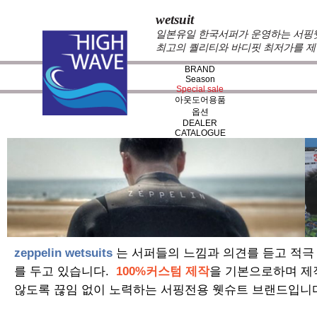
wetsuit
일본유일 한국서퍼가 운영하는 서핑웻슈
최고의 퀄리티와 바디핏 최저가를 제
BRAND
Season
Special sale
아웃도어용품
옵션
DEALER
CATALOGUE
zeppelin wetsuits
는 서퍼들의 느낌과 의견를 듣고 적극
를 두고 있습니다.
100%커스텀 제작
을 기본으로하며 제
않도록 끊임 없이 노력하는 서핑전용 웻슈트 브랜드입니