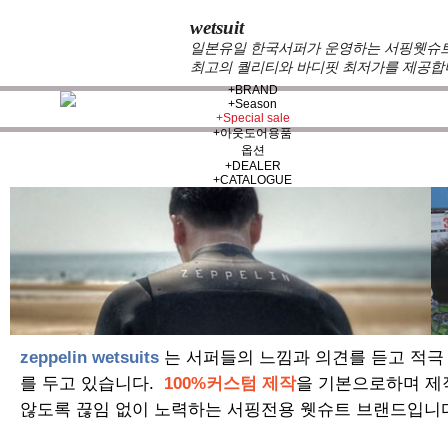
wetsuit
일본유일 한국서퍼가 운영하는 서핑웻슈트 
최고의 퀄리티와 바디핏 최저가를 제공합
+
BRAND
+
Season
+
Special sale
+
아웃도어용품
옵션
+
DEALER
+
CATALOGUE
zeppelin wetsuits
는 서퍼들의 느낌과 의견를 듣고 적극
를 두고 있습니다.
100%커스텀 제작
을 기본으로하며 제
않도록 끊임 없이 노력하는 서핑전용 웻슈트 브랜드입니