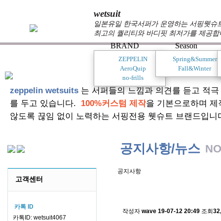
wetsuit
일본유일 한국서퍼가 운영하는 서핑웻슈트 
최고의 퀄리티와 바디핏 최저가를 제공합
BRAND
Season
ZEPPELIN
Spring&Summer
AeroQuip
Fall&Winter
no-frills
zeppelin wetsuits
는 서퍼들의 느낌과 의견를 듣고 적극
를 두고 있습니다.
100%커스텀 제작
을 기본으로하며 제
않도록 끊임 없이 노력하는 서핑전용 웻슈트 브랜드입니
공지사항/뉴스
NO
공지사항
고객센터
스킨소재의 배송에 관한 
카톡 ID
작성자
wave
19-07-12 20:49
조회
32
카톡ID: wetsuit4067