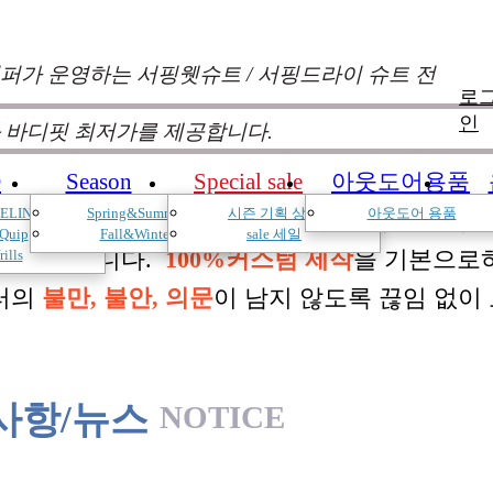
퍼가 운영하는 서핑웻슈트 / 서핑드라이 슈트 전
로
인
 바디핏 최저가를 제공합니다.
D
Season
Special sale
아웃도어용품
ELIN
Spring&Summer
시즌 기획 상품
아웃도어 용품
낌과 의견를 듣고 적극 반영하여 매시즌 진화
Quip
Fall&Winter
sale 세일
 두고 있습니다.
100%커스텀 제작
을 기본으로
rills
터의
불만, 불안, 의문
이 남지 않도록 끊임 없이
사항/뉴스
NOTICE