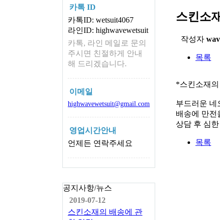
카톡 ID
스킨소재
카톡ID: wetsuit4067
라인ID: highwavewetsuit
작성자
wav
카톡, 라인 메일로 문의
주시면 친절하게 안내
목록
해 드리겠습니다.
*스킨소재의
이메일
부드러운 네
highwavewetsuit@gmail.com
배송에 만전을
상담 후 심
영업시간안내
목록
언제든 연락주세요
공지사항/뉴스
2019-07-12
스킨소재의 배송에 관