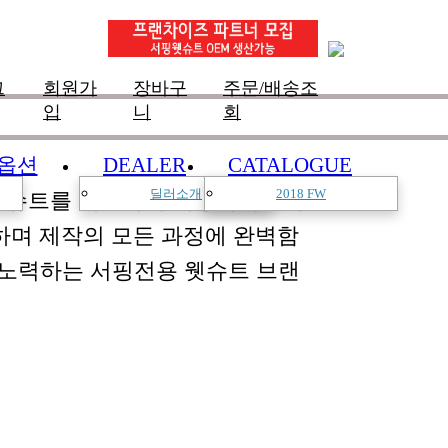
그
회원가
장바구
주문/배송조
입
니
회
옵션
DEALER
CATALOGUE
딜러소개
2018 FW
한 슈트를 개발하여 서핑라이프의
하며 제작의 모든 과정에 완벽함
 노력하는 서핑전용 웻슈트 브랜