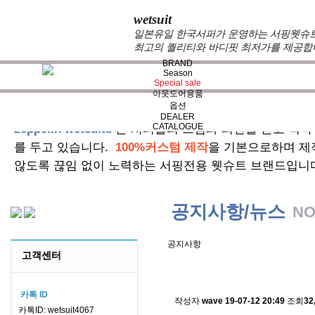
wetsuit
일본유일 한국서퍼가 운영하는 서핑웻슈트 
최고의 퀄리티와 바디핏 최저가를 제공합
BRAND
Season
Special sale
아웃도어용품
옵션
DEALER
CATALOGUE
zeppelin wetsuits
는 서퍼들의 느낌과 의견를 듣고 적극
를 두고 있습니다.
100%커스텀 제작
을 기본으로하며 제
않도록 끊임 없이 노력하는 서핑전용 웻슈트 브랜드입니
공지사항/뉴스
NO
공지사항
고객센터
스킨소재의 배송에 관한 
카톡 ID
작성자
wave
19-07-12 20:49
조회
32
카톡ID: wetsuit4067