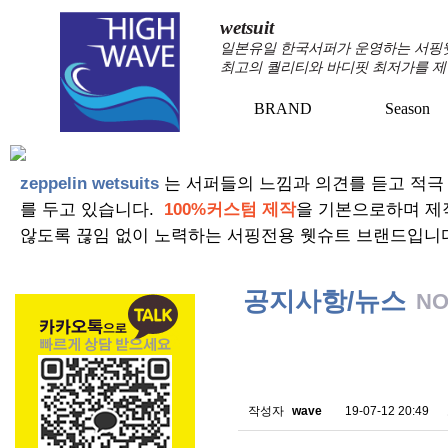
wetsuit
일본유일 한국서퍼가 운영하는 서핑웻슈
최고의 퀄리티와 바디핏 최저가를 제
BRAND
Season
zeppelin wetsuits
는 서퍼들의 느낌과 의견를 듣고 적극
를 두고 있습니다.
100%커스텀 제작
을 기본으로하며 제
않도록 끊임 없이 노력하는 서핑전용 웻슈트 브랜드입니
공지사항/뉴스
NO
스킨소재의 배송에 관한 
작성자
wave
19-07-12 20:49