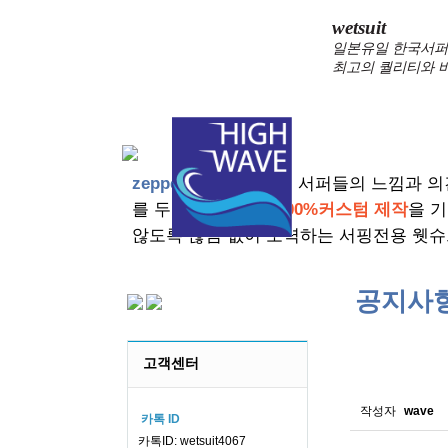
wetsuit
일본유일 한국서퍼가
최고의 퀄리티와 
zeppelin wetsuits
는 서퍼들의 느낌과 의
를 두고 있습니다.
100%커스텀 제작
을 
않도록 끊임 없이 노력하는 서핑전용 웻슈
공지사
스킨소재의
고객센터
작성자
wave
카톡 ID
카톡ID: wetsuit4067