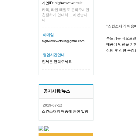
라인ID: highwavewetsuit
카톡, 라인 메일로 문의주시면
친절하게 안내해 드리겠습니
다.
*스킨소재의 배송
이메일
부드러운 네오프렌
highwavewetsuit@gmail.com
배송에 만전을 기하
상담 후 심한 구김
영업시간안내
언제든 연락주세요
공지사항/뉴스
2019-07-12
스킨소재의 배송에 관한 알림