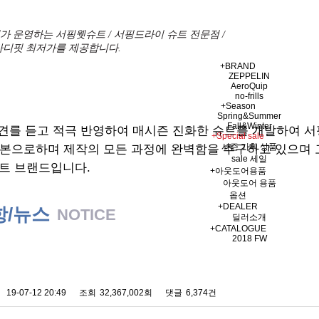
 운영하는 서핑웻슈트 / 서핑드라이 슈트 전문점 /
바디핏 최저가를 제공합니다.
+
BRAND
ZEPPELIN
AeroQuip
no-frills
+
Season
Spring&Summer
Fall&Winter
견를 듣고 적극 반영하여 매시즌 진화한 슈트를 개발하여 
+
Special sale
시즌 기획 상품
기본으로하며 제작의 모든 과정에 완벽함을 추구하고 있으며
sale 세일
트 브랜드입니다.
+
아웃도어용품
아웃도어 용품
옵션
+
DEALER
항/뉴스
NOTICE
딜러소개
+
CATALOGUE
2018 FW
 배송에 관한 알림
19-07-12 20:49
조회
32,367,002회
댓글
6,374건