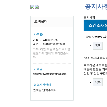
공지사
공지사항
고객센터
스킨소재의
카톡 ID
작성자
wave
19
카톡ID: wetsuit4067
라인ID: highwavewetsuit
목록
카톡, 라인 메일로 문의주시면
친절하게 안내해 드리겠습니
다.
*스킨소재의 배송
부드러운 네오프렌
이메일
배송에 만전을 기하
상담 후 심한 구김
highwavewetsuit@gmail.com
목록
영업시간안내
언제든 연락주세요