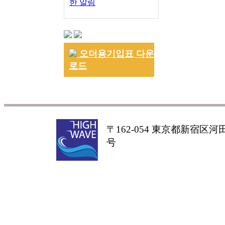
한 알림
오더용기입표 다운
로드
〒162-054 東京都新宿区河田町
号