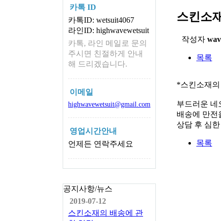
카톡 ID
스킨소재
카톡ID: wetsuit4067
라인ID: highwavewetsuit
작성자
wav
카톡, 라인 메일로 문의
주시면 친절하게 안내
목록
해 드리겠습니다.
*스킨소재의
이메일
부드러운 네
highwavewetsuit@gmail.com
배송에 만전을
상담 후 심
영업시간안내
목록
언제든 연락주세요
공지사항/뉴스
2019-07-12
스킨소재의 배송에 관