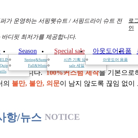
퍼가 운영하는 서핑웻슈트 / 서핑드라이 슈트 전
로
인
 바디핏 최저가를 제공합니다.
D
Season
Special sale
아웃도어용품
ELIN
Spring&Summer
시즌 기획 상품
아웃도어 용품
낌과 의견를 듣고 적극 반영하여 매시즌 진화
Quip
Fall&Winter
sale 세일
 두고 있습니다.
100%커스텀 제작
을 기본으로
rills
터의
불만, 불안, 의문
이 남지 않도록 끊임 없이
사항/뉴스
NOTICE