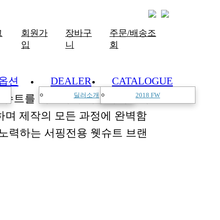
그
회원가
장바구
주문/배송조
입
니
회
옵션
DEALER
CATALOGUE
딜러소개
2018 FW
한 슈트를 개발하여 서핑라이프의
하며 제작의 모든 과정에 완벽함
 노력하는 서핑전용 웻슈트 브랜