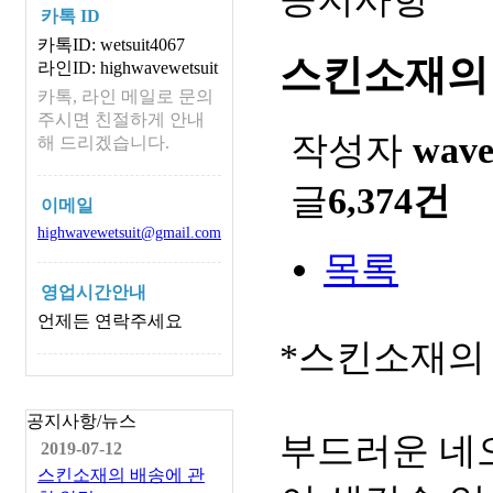
카톡 ID
카톡ID: wetsuit4067
스킨소재의
라인ID: highwavewetsuit
카톡, 라인 메일로 문의
주시면 친절하게 안내
작성자
wav
해 드리겠습니다.
글
6,374건
이메일
highwavewetsuit@gmail.com
목록
영업시간안내
언제든 연락주세요
*스킨소재의
공지사항/뉴스
부드러운 네
2019-07-12
스킨소재의 배송에 관