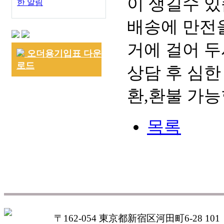
이 생길수 있
한 알림
배송에 만전을
거에 걸어 두
오더용기입표 다운
로드
상담 후 심한
환,환불 가능
목록
〒162-054 東京都新宿区河田町6-28 101