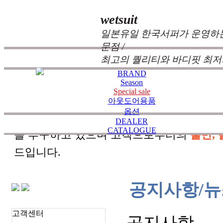
wetsuit
일본유일 한국서퍼가 운영하는
문점 /
최고의 퀄리티와 바디핏 최저
BRAND
Season
Special sale
zeppelin wetsuits
는 서퍼들의 느낌과 의견를
아웃도어용품
옵션
즐거움을 대화하는 것에 목표를 두고 있습
DEALER
CATALOGUE
을 추구하고 있으며 고객으로부터의
불만, 
드입니다.
공지사항/뉴
고객센터
공지사항