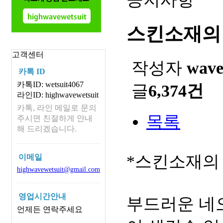
스킨소재의
고객센터
작성자
wav
카톡 ID
카톡ID: wetsuit4067
글
6,374건
라인ID: highwavewetsuit
카톡, 라인 메일로 문의
목록
주시면 친절하게 안내
해 드리겠습니다.
*스킨소재의
이메일
highwavewetsuit@gmail.com
영업시간안내
부드러운 네
언제든 연락주세요