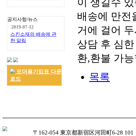
이 생길수 있
배송에 만전을
공지사항/뉴스
거에 걸어 두
2019-07-12
스킨소재의 배송에 관
한 알림
상담 후 심한
환,환불 가능
오더용기입표 다운
목록
로드
〒162-054 東京都新宿区河田町6-28 101