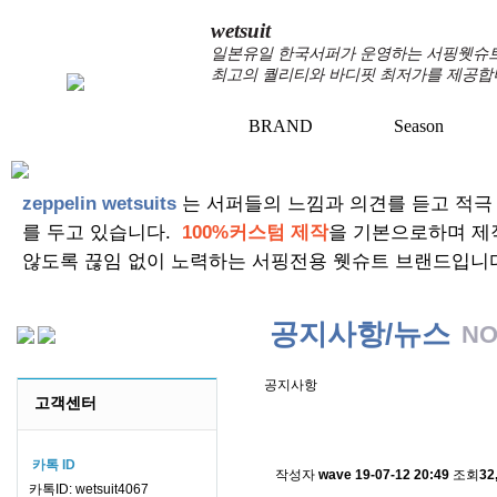
wetsuit
일본유일 한국서퍼가 운영하는 서핑웻슈트 
최고의 퀄리티와 바디핏 최저가를 제공합
BRAND
Season
+
+
zeppelin wetsuits
는 서퍼들의 느낌과 의견를 듣고 적극
를 두고 있습니다.
100%커스텀 제작
을 기본으로하며 제
않도록 끊임 없이 노력하는 서핑전용 웻슈트 브랜드입니
공지사항/뉴스
NO
공지사항
고객센터
스킨소재의 배송에 관한 
카톡 ID
작성자
wave
19-07-12 20:49
조회
32
카톡ID: wetsuit4067