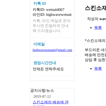
카톡 ID
스킨소재
카톡ID: wetsuit4067
라인ID: highwavewetsuit
작성자
wav
카톡, 라인 메일로 문의
주시면 친절하게 안내
목록
해 드리겠습니다.
*스킨소재의
이메일
부드러운 네
highwavewetsuit@gmail.com
배송에 만전을
상담 후 심
영업시간안내
목록
언제든 연락주세요
공지사항/뉴스
2019-07-12
스킨소재의 배송에 관