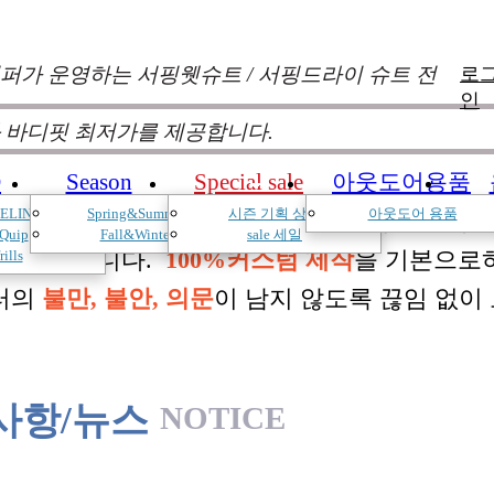
퍼가 운영하는 서핑웻슈트 / 서핑드라이 슈트 전
로
인
 바디핏 최저가를 제공합니다.
D
Season
Special sale
아웃도어용품
+
+
+
+
+
+
ELIN
Spring&Summer
시즌 기획 상품
아웃도어 용품
낌과 의견를 듣고 적극 반영하여 매시즌 진화
Quip
Fall&Winter
sale 세일
 두고 있습니다.
100%커스텀 제작
을 기본으로
rills
터의
불만, 불안, 의문
이 남지 않도록 끊임 없이
사항/뉴스
NOTICE