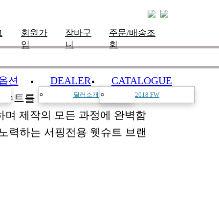
그
회원가
장바구
주문/배송조
입
니
회
옵션
DEALER
CATALOGUE
딜러소개
2018 FW
한 슈트를 개발하여 서핑라이프의
하며 제작의 모든 과정에 완벽함
 노력하는 서핑전용 웻슈트 브랜