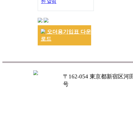
한 알림
오더용기입표 다운
로드
〒162-054 東京都新宿区河田町
号