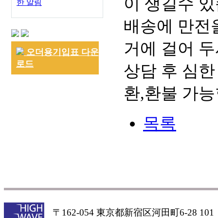
이 생길수 있
한 알림
배송에 만전을
거에 걸어 두
오더용기입표 다운
로드
상담 후 심한
환,환불 가능
목록
〒162-054 東京都新宿区河田町6-28 101