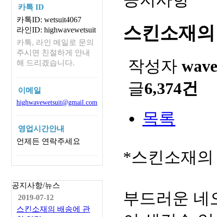
카톡 ID
카톡ID: wetsuit4067
스킨소재의
라인ID: highwavewetsuit
카톡, 라인 메일로 문의
주시면 친절하게 안내
작성자
wav
해 드리겠습니다.
글
6,374건
이메일
highwavewetsuit@gmail.com
목록
영업시간안내
언제든 연락주세요
*스킨소재의
공지사항/뉴스
부드러운 네
2019-07-12
스킨소재의 배송에 관