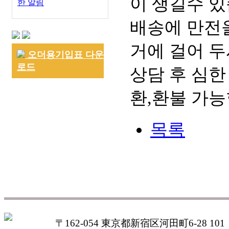
이 생길수 있
한 알림
배송에 만전을
거에 걸어 두
오더용기입표 다운
로드
상담 후 심한
환,환불 가능
목록
〒162-054 東京都新宿区河田町6-28 101