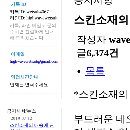
카톡 ID
카톡ID: wetsuit4067
스킨소재의
라인ID: highwavewetsuit
카톡, 라인 메일로 문의
주시면 친절하게 안내
작성자
wav
해 드리겠습니다.
글
6,374건
이메일
highwavewetsuit@gmail.com
목록
영업시간안내
언제든 연락주세요
*스킨소재의
공지사항/뉴스
부드러운 네
2019-07-12
스킨소재의 배송에 관