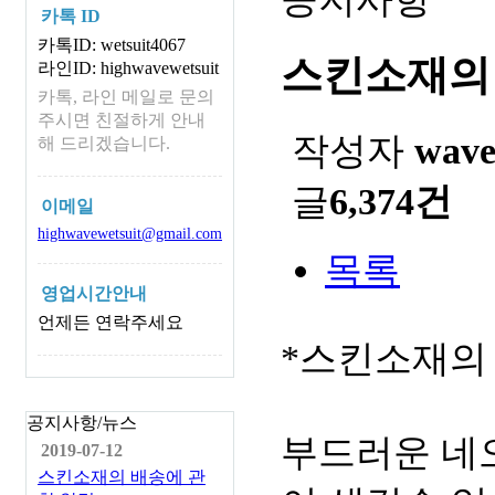
카톡 ID
카톡ID: wetsuit4067
스킨소재의
라인ID: highwavewetsuit
카톡, 라인 메일로 문의
주시면 친절하게 안내
작성자
wav
해 드리겠습니다.
글
6,374건
이메일
highwavewetsuit@gmail.com
목록
영업시간안내
언제든 연락주세요
*스킨소재의
공지사항/뉴스
부드러운 네
2019-07-12
스킨소재의 배송에 관