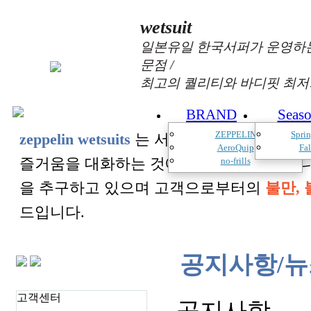
wetsuit
일본유일 한국서퍼가 운영하는
문점 /
최고의 퀄리티와 바디핏 최저
BRAND
Seas
ZEPPELIN
Spri
zeppelin wetsuits
는 서퍼들의 느낌과 의견를
AeroQuip
Fa
즐거움을 대화하는 것에 목표를 두고 있습
no-frills
을 추구하고 있으며 고객으로부터의
불만, 
드입니다.
공지사항/뉴
고객센터
공지사항