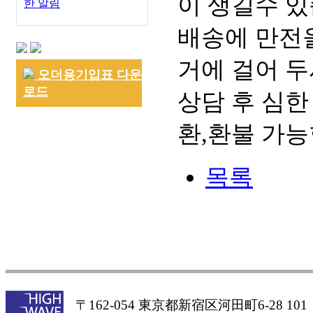
이 생길수 있
한 알림
배송에 만전을
거에 걸어 두
오더용기입표 다운
로드
상담 후 심한
환,환불 가능
목록
〒162-054 東京都新宿区河田町6-28 101