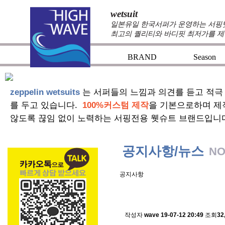
wetsuit
일본유일 한국서퍼가 운영하는 서핑웻슈
최고의 퀄리티와 바디핏 최저가를 제
BRAND
Season
zeppelin wetsuits
는 서퍼들의 느낌과 의견를 듣고 적극
를 두고 있습니다.
100%커스텀 제작
을 기본으로하며 제
않도록 끊임 없이 노력하는 서핑전용 웻슈트 브랜드입니
공지사항/뉴스
NO
공지사항
스킨소재의 배송에 관한 
작성자
wave
19-07-12 20:49
조회
32