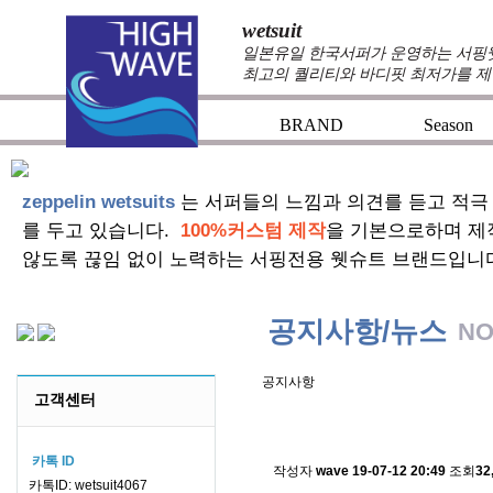
wetsuit
일본유일 한국서퍼가 운영하는 서핑웻슈
최고의 퀄리티와 바디핏 최저가를 제
BRAND
Season
zeppelin wetsuits
는 서퍼들의 느낌과 의견를 듣고 적극
를 두고 있습니다.
100%커스텀 제작
을 기본으로하며 제
않도록 끊임 없이 노력하는 서핑전용 웻슈트 브랜드입니
공지사항/뉴스
NO
공지사항
고객센터
스킨소재의 배송에 관한 
카톡 ID
작성자
wave
19-07-12 20:49
조회
32
카톡ID: wetsuit4067