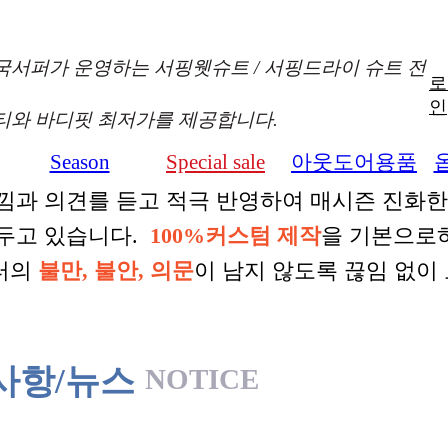
국서퍼가 운영하는 서핑웻슈트 / 서핑드라이 슈트 전
로
인
티와 바디핏 최저가를 제공합니다.
Season
Special sale
아웃도어용품
+
+
+
낌과 의견를 듣고 적극 반영하여 매시즌 진화
 두고 있습니다.
100%커스텀 제작
을 기본으로
터의
불만, 불안, 의문
이 남지 않도록 끊임 없이
사항/뉴스
NOTICE