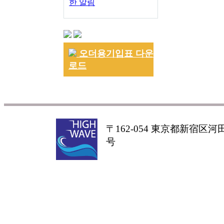
한 알림
오더용기입표 다운
로드
〒162-054 東京都新宿区河田町
号