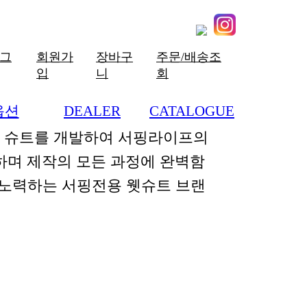
그
회원가
장바구
주문/배송조
입
니
회
옵션
DEALER
CATALOGUE
+
+
한 슈트를 개발하여 서핑라이프의
하며 제작의 모든 과정에 완벽함
 노력하는 서핑전용 웻슈트 브랜