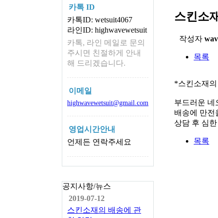
카톡 ID
스킨소재
카톡ID: wetsuit4067
라인ID: highwavewetsuit
작성자
wav
카톡, 라인 메일로 문의
주시면 친절하게 안내
목록
해 드리겠습니다.
*스킨소재의
이메일
부드러운 네
highwavewetsuit@gmail.com
배송에 만전을
상담 후 심
영업시간안내
목록
언제든 연락주세요
공지사항/뉴스
2019-07-12
스킨소재의 배송에 관