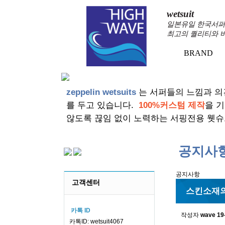
wetsuit
일본유일 한국서퍼가
최고의 퀄리티와 
BRAND
+
zeppelin wetsuits
는 서퍼들의 느낌과 의
를 두고 있습니다.
100%커스텀 제작
을 
않도록 끊임 없이 노력하는 서핑전용 웻슈
공지사
공지사항
고객센터
스킨소재의
카톡 ID
작성자
wave
19
카톡ID: wetsuit4067