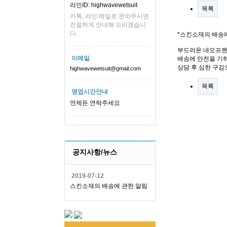
라인ID: highwavewetsuit
목록
카톡, 라인 메일로 문의주시면
친절하게 안내해 드리겠습니
다.
*스킨소재의 배송
부드러운 네오프렌
이메일
배송에 만전을 기하
상담 후 심한 구김
highwavewetsuit@gmail.com
목록
영업시간안내
언제든 연락주세요
공지사항/뉴스
2019-07-12
스킨소재의 배송에 관한 알림