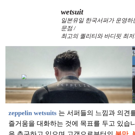
wetsuit
일본유일 한국서퍼가 운영하는
문점 /
최고의 퀄리티와 바디핏 최저
zeppelin wetsuits
는 서퍼들의 느낌과 의견를
즐거움을 대화하는 것에 목표를 두고 있습
을 추구하고 있으며 고객으로부터의
불만, 