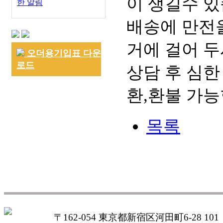
이 생길수 있
한 알림
배송에 만전을
거에 걸어 두
오더용기입표 다운
로드
상담 후 심한
환,환불 가능
목록
〒162-054 東京都新宿区河田町6-28 101