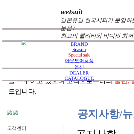
wetsuit
일본유일 한국서퍼가 운영하는
문점 /
최고의 퀄리티와 바디핏 최저
BRAND
Season
Special sale
zeppelin wetsuits
는 서퍼들의 느낌과 의견를
아웃도어용품
옵션
즐거움을 대화하는 것에 목표를 두고 있습
DEALER
CATALOGUE
을 추구하고 있으며 고객으로부터의
불만, 
드입니다.
공지사항/뉴
고객센터
공지사항