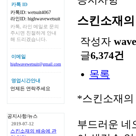
카톡 ID
카톡ID: wetsuit4067
스킨소재의
라인ID: highwavewetsuit
카톡, 라인 메일로 문의
주시면 친절하게 안내
작성자
wav
해 드리겠습니다.
글
6,374건
이메일
highwavewetsuit@gmail.com
목록
영업시간안내
언제든 연락주세요
*스킨소재의
공지사항/뉴스
부드러운 네
2019-07-12
스킨소재의 배송에 관