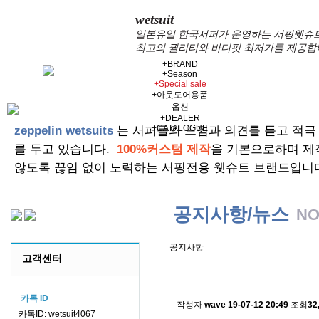
wetsuit
일본유일 한국서퍼가 운영하는 서핑웻슈트 
최고의 퀄리티와 바디핏 최저가를 제공합
+
BRAND
+
Season
+
Special sale
+
아웃도어용품
옵션
+
DEALER
+
CATALOGUE
zeppelin wetsuits
는 서퍼들의 느낌과 의견를 듣고 적극
를 두고 있습니다.
100%커스텀 제작
을 기본으로하며 제
않도록 끊임 없이 노력하는 서핑전용 웻슈트 브랜드입니
공지사항/뉴스
NO
공지사항
고객센터
스킨소재의 배송에 관한 
카톡 ID
작성자
wave
19-07-12 20:49
조회
32
카톡ID: wetsuit4067