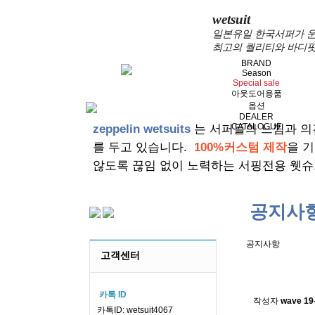
wetsuit
일본유일 한국서퍼가 운
최고의 퀄리티와 바디핏
BRAND
Season
Special sale
아웃도어용품
옵션
DEALER
CATALOGUE
zeppelin wetsuits
는 서퍼들의 느낌과 의
를 두고 있습니다.
100%커스텀 제작
을 
않도록 끊임 없이 노력하는 서핑전용 웻슈
공지사
공지사항
고객센터
스킨소재의
카톡 ID
작성자
wave
19
카톡ID: wetsuit4067