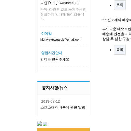
라인ID: highwavewetsuit
목록
카톡, 라인 메일로 문의주시면
친절하게 안내해 드리겠습니
다.
*스킨소재의 배송
부드러운 네오프렌
이메일
배송에 만전을 기하
상담 후 심한 구김
highwavewetsuit@gmail.com
목록
영업시간안내
언제든 연락주세요
공지사항/뉴스
2019-07-12
스킨소재의 배송에 관한 알림