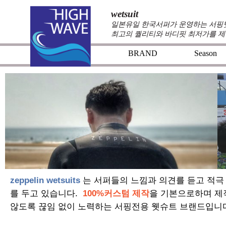
wetsuit
일본유일 한국서퍼가 운영하는 서핑웻슈
최고의 퀄리티와 바디핏 최저가를 제
BRAND
Season
zeppelin wetsuits
는 서퍼들의 느낌과 의견를 듣고 적극
를 두고 있습니다.
100%커스텀 제작
을 기본으로하며 제
않도록 끊임 없이 노력하는 서핑전용 웻슈트 브랜드입니