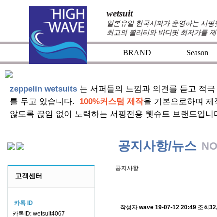
wetsuit
일본유일 한국서퍼가 운영하는 서핑웻슈
최고의 퀄리티와 바디핏 최저가를 제
BRAND
Season
zeppelin wetsuits
는 서퍼들의 느낌과 의견를 듣고 적극
를 두고 있습니다.
100%커스텀 제작
을 기본으로하며 제
않도록 끊임 없이 노력하는 서핑전용 웻슈트 브랜드입니
공지사항/뉴스
NO
공지사항
고객센터
스킨소재의 배송에 관한 
카톡 ID
작성자
wave
19-07-12 20:49
조회
32
카톡ID: wetsuit4067