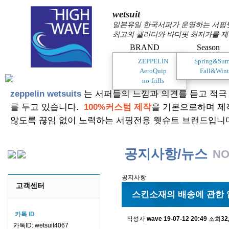
wetsuit
일본유일 한국서퍼가 운영하는 서핑웻슈
최고의 퀄리티와 바디핏 최저가를 제
BRAND
Season
ZEPPELIN
Spring&Su
AeroQuip
Fall&Wint
no-frills
zeppelin wetsuits
는 서퍼들의 느낌과 의견를 듣고 적극
를 두고 있습니다.
100%커스텀 제작
을 기본으로하며 제
않도록 끊임 없이 노력하는 서핑전용 웻슈트 브랜드입니
공지사항/뉴스
NO
공지사항
고객센터
스킨소재의 배송에 관한 
카톡 ID
작성자
wave
19-07-12 20:49
조회
32
카톡ID: wetsuit4067