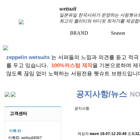
wetsuit
일본유일 한국서퍼가 운영하는 서핑웻슈트 
최고의 퀄리티와 바디핏 최저가를 제공합
BRAND
Season
zeppelin wetsuits
는 서퍼들의 느낌과 의견를 듣고 적극
를 두고 있습니다.
100%커스텀 제작
을 기본으로하며 제
않도록 끊임 없이 노력하는 서핑전용 웻슈트 브랜드입니
공지사항/뉴스
NO
공지사항
고객센터
스킨소재의 배송에 관한 
카톡 ID
작성자
wave
19-07-12 20:49
조회
32
카톡ID: wetsuit4067