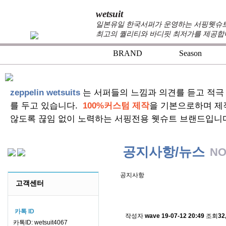
wetsuit
일본유일 한국서퍼가 운영하는 서핑웻슈트 
최고의 퀄리티와 바디핏 최저가를 제공합
BRAND
Season
zeppelin wetsuits
는 서퍼들의 느낌과 의견를 듣고 적극
를 두고 있습니다.
100%커스텀 제작
을 기본으로하며 제
않도록 끊임 없이 노력하는 서핑전용 웻슈트 브랜드입니
공지사항/뉴스
NO
공지사항
고객센터
스킨소재의 배송에 관한 
카톡 ID
작성자
wave
19-07-12 20:49
조회
32
카톡ID: wetsuit4067