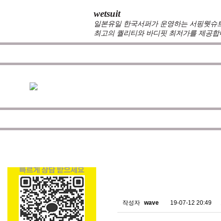
wetsuit
일본유일 한국서퍼가 운영하는 서핑웻슈트 
최고의 퀄리티와 바디핏 최저가를 제공합
zeppelin wetsuits
는 서퍼들의 느낌과 의견를 듣고 적극
를 두고 있습니다.
100%커스텀 제작
을 기본으로하며 제
않도록 끊임 없이 노력하는 서핑전용 웻슈트 브랜드입니
공지사항/뉴스
NO
스킨소재의 배송에 관한 
작성자
wave
19-07-12 20:49