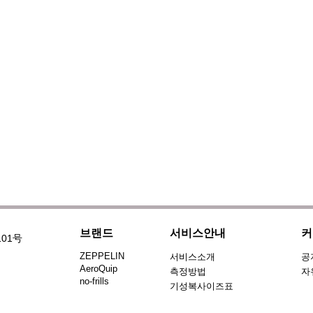
브랜드
서비스안내
커
101号
ZEPPELIN
서비스소개
공
AeroQuip
측정방법
자
no-frills
기성복사이즈표