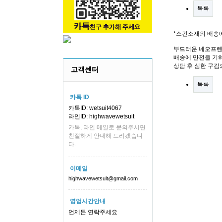
목록
*스킨소재의 배송
부드러운 네오프렌
배송에 만전을 기하
상담 후 심한 구김
고객센터
목록
카톡 ID
카톡ID: wetsuit4067
라인ID: highwavewetsuit
카톡, 라인 메일로 문의주시면
친절하게 안내해 드리겠습니
다.
이메일
highwavewetsuit@gmail.com
영업시간안내
언제든 연락주세요