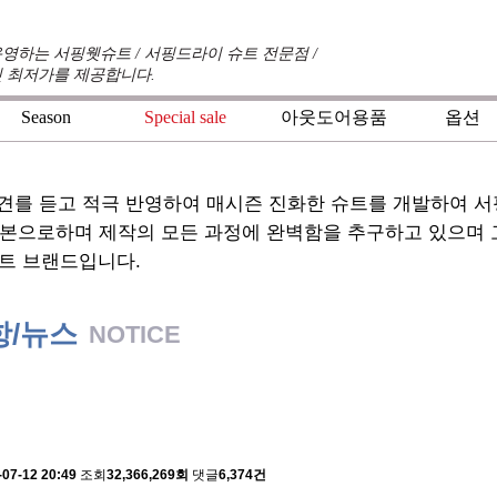
영하는 서핑웻슈트 / 서핑드라이 슈트 전문점 /
 최저가를 제공합니다.
Season
Special sale
아웃도어용품
옵션
견를 듣고 적극 반영하여 매시즌 진화한 슈트를 개발하여 
기본으로하며 제작의 모든 과정에 완벽함을 추구하고 있으며
트 브랜드입니다.
항/뉴스
NOTICE
 배송에 관한 알림
-07-12 20:49
조회
32,366,269회
댓글
6,374건