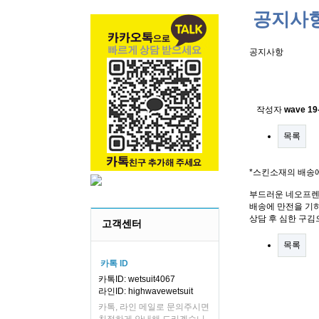
공지사
공지사항
스킨소재의
작성자
wave
19
목록
*스킨소재의 배송
부드러운 네오프렌
배송에 만전을 기하
상담 후 심한 구김
고객센터
목록
카톡 ID
카톡ID: wetsuit4067
라인ID: highwavewetsuit
카톡, 라인 메일로 문의주시면