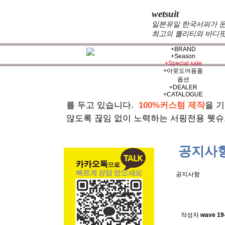
wetsuit
일본유일 한국서퍼가 운
최고의 퀄리티와 바디핏
+
BRAND
+
Season
+
Special sale
+
아웃도어용품
옵션
+
DEALER
zeppelin wetsuits
는 서퍼들의 느낌과 의
+
CATALOGUE
를 두고 있습니다.
100%커스텀 제작
을 
않도록 끊임 없이 노력하는 서핑전용 웻슈
공지사
공지사항
스킨소재의
작성자
wave
19