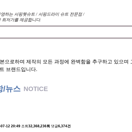
영하는 서핑웻슈트 / 서핑드라이 슈트 전문점 /
 최저가를 제공합니다.
견를 듣고 적극 반영하여 매시즌 진화한 슈트를 개발하여 
기본으로하며 제작의 모든 과정에 완벽함을 추구하고 있으며
트 브랜드입니다.
항/뉴스
NOTICE
 배송에 관한 알림
-07-12 20:49
조회
32,368,236회
댓글
6,374건