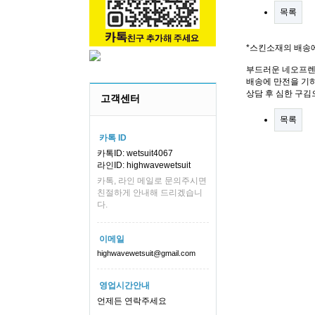
목록
*스킨소재의 배송
부드러운 네오프렌
배송에 만전을 기하
상담 후 심한 구김
고객센터
목록
카톡 ID
카톡ID: wetsuit4067
라인ID: highwavewetsuit
카톡, 라인 메일로 문의주시면
친절하게 안내해 드리겠습니
다.
이메일
highwavewetsuit@gmail.com
영업시간안내
언제든 연락주세요