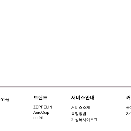
브랜드
서비스안내
커
101号
ZEPPELIN
서비스소개
공
AeroQuip
측정방법
자
no-frills
기성복사이즈표