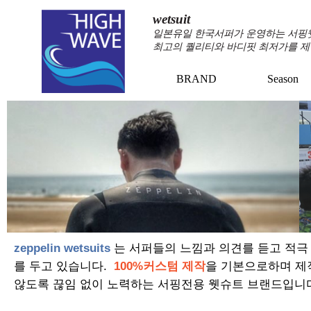
wetsuit
일본유일 한국서퍼가 운영하는 서핑웻슈
최고의 퀄리티와 바디핏 최저가를 제
BRAND
Season
zeppelin wetsuits
는 서퍼들의 느낌과 의견를 듣고 적극
를 두고 있습니다.
100%커스텀 제작
을 기본으로하며 제
않도록 끊임 없이 노력하는 서핑전용 웻슈트 브랜드입니