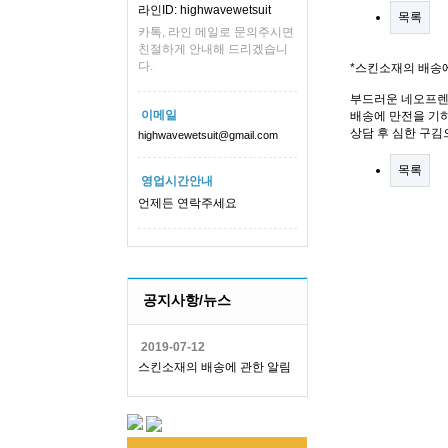
라인ID: highwavewetsuit
목록
카톡, 라인 메일로 문의주시면
친절하게 안내해 드리겠습니
다.
*스킨소재의 배송
부드러운 네오프렌
이메일
배송에 만전을 기하
상담 후 심한 구김
highwavewetsuit@gmail.com
목록
영업시간안내
언제든 연락주세요
공지사항/뉴스
2019-07-12
스킨소재의 배송에 관한 알림