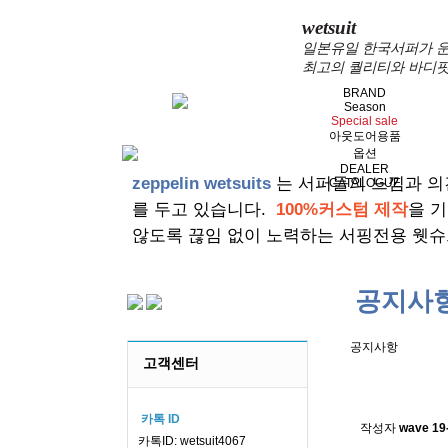
wetsuit
일본유일 한국서퍼가 운
최고의 퀄리티와 바디핏
BRAND
Season
Special sale
아웃도어용품
옵션
DEALER
zeppelin wetsuits
는 서퍼들의 느낌과 의
CATALOGUE
를 두고 있습니다.
100%커스텀 제작
을 
않도록 끊임 없이 노력하는 서핑전용 웻슈
공지사
공지사항
고객센터
스킨소재의
카톡 ID
작성자
wave
19
카톡ID: wetsuit4067