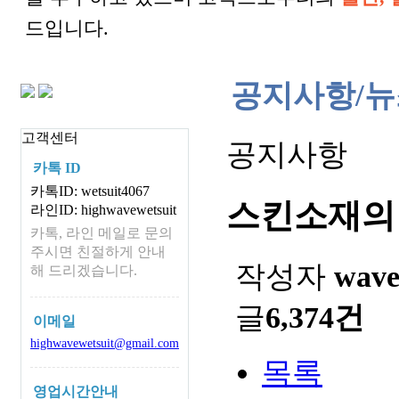
드입니다.
공지사항/뉴
고객센터
공지사항
카톡 ID
카톡ID: wetsuit4067
스킨소재의
라인ID: highwavewetsuit
카톡, 라인 메일로 문의
주시면 친절하게 안내
작성자
wav
해 드리겠습니다.
글
6,374건
이메일
highwavewetsuit@gmail.com
목록
영업시간안내