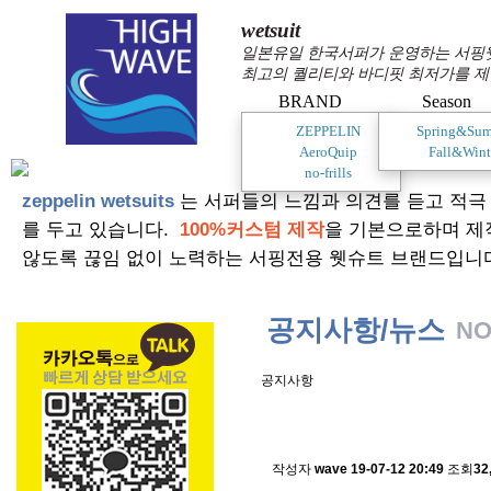
wetsuit
일본유일 한국서퍼가 운영하는 서핑웻슈
최고의 퀄리티와 바디핏 최저가를 제
BRAND
Season
ZEPPELIN
Spring&Su
AeroQuip
Fall&Wint
no-frills
zeppelin wetsuits
는 서퍼들의 느낌과 의견를 듣고 적극
를 두고 있습니다.
100%커스텀 제작
을 기본으로하며 제
않도록 끊임 없이 노력하는 서핑전용 웻슈트 브랜드입니
공지사항/뉴스
NO
공지사항
스킨소재의 배송에 관한 
작성자
wave
19-07-12 20:49
조회
32