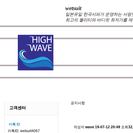
wetsuit
일본유일 한국서퍼가 운영하는 서핑웻슈
최고의 퀄리티와 바디핏 최저가를 제
zeppelin wetsuits
는 서퍼들의 느낌과 의견를 듣고 적극
를 두고 있습니다.
100%커스텀 제작
을 기본으로하며 제
않도록 끊임 없이 노력하는 서핑전용 웻슈트 브랜드입니
공지사항/뉴스
NO
공지사항
고객센터
스킨소재의 배송에 관한 
카톡 ID
작성자
wave
19-07-12 20:49
조회
32
카톡ID: wetsuit4067