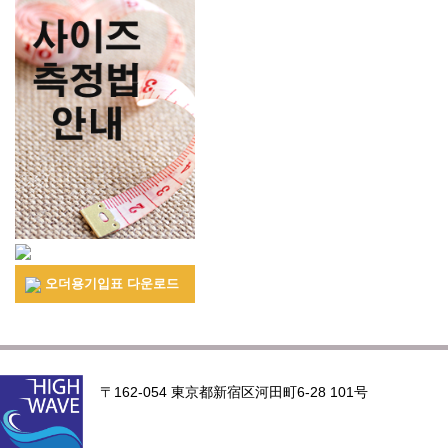
오더용기입표 다운로드
〒162-054 東京都新宿区河田町6-28 101号