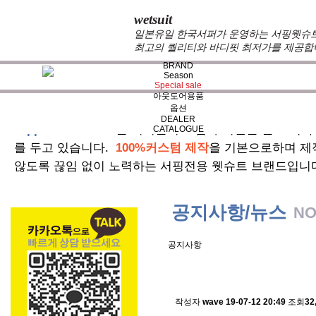
wetsuit
일본유일 한국서퍼가 운영하는 서핑웻슈트 
최고의 퀄리티와 바디핏 최저가를 제공합
BRAND
Season
Special sale
아웃도어용품
옵션
DEALER
zeppelin wetsuits
는 서퍼들의 느낌과 의견를 듣고 적극
CATALOGUE
를 두고 있습니다.
100%커스텀 제작
을 기본으로하며 제
않도록 끊임 없이 노력하는 서핑전용 웻슈트 브랜드입니
공지사항/뉴스
NO
공지사항
스킨소재의 배송에 관한 
작성자
wave
19-07-12 20:49
조회
32