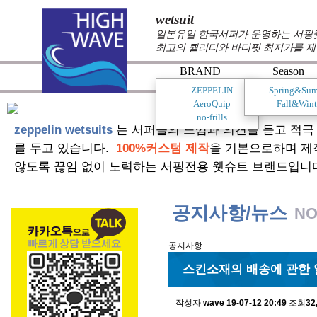
wetsuit
일본유일 한국서퍼가 운영하는 서핑웻슈
최고의 퀄리티와 바디핏 최저가를 제
BRAND
Season
ZEPPELIN
Spring&Su
AeroQuip
Fall&Wint
no-frills
zeppelin wetsuits
는 서퍼들의 느낌과 의견를 듣고 적극
를 두고 있습니다.
100%커스텀 제작
을 기본으로하며 제
않도록 끊임 없이 노력하는 서핑전용 웻슈트 브랜드입니
공지사항/뉴스
NO
공지사항
스킨소재의 배송에 관한 
작성자
wave
19-07-12 20:49
조회
32