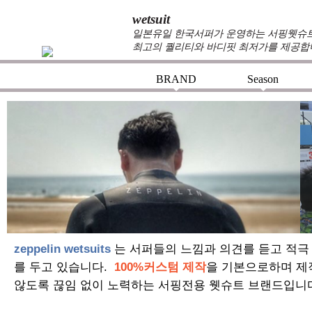
wetsuit
일본유일 한국서퍼가 운영하는 서핑웻슈트 
최고의 퀄리티와 바디핏 최저가를 제공합
BRAND
Season
+
+
zeppelin wetsuits
는 서퍼들의 느낌과 의견를 듣고 적극
를 두고 있습니다.
100%커스텀 제작
을 기본으로하며 제
않도록 끊임 없이 노력하는 서핑전용 웻슈트 브랜드입니