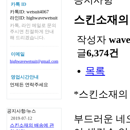
카톡 ID
카톡ID: wetsuit4067
스킨소재의
라인ID: highwavewetsuit
카톡, 라인 메일로 문의
주시면 친절하게 안내
작성자
wav
해 드리겠습니다.
글
6,374건
이메일
highwavewetsuit@gmail.com
목록
영업시간안내
언제든 연락주세요
*스킨소재의
공지사항/뉴스
부드러운 네
2019-07-12
스킨소재의 배송에 관