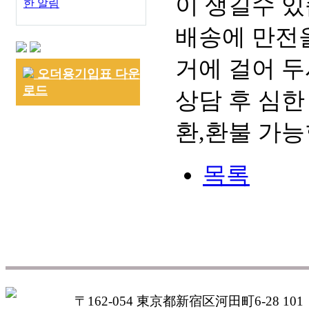
이 생길수 있
한 알림
배송에 만전을
거에 걸어 두
오더용기입표 다운
로드
상담 후 심한
환,환불 가능
목록
〒162-054 東京都新宿区河田町6-28 101