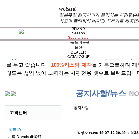
wetsuit
일본유일 한국서퍼가 운영하는 서핑웻슈트 
최고의 퀄리티와 바디핏 최저가를 제공합
BRAND
Season
Special sale
아웃도어용품
옵션
DEALER
zeppelin wetsuits
는 서퍼들의 느낌과 의견를 듣고 적극
CATALOGUE
를 두고 있습니다.
100%커스텀 제작
을 기본으로하며 제
않도록 끊임 없이 노력하는 서핑전용 웻슈트 브랜드입니
공지사항/뉴스
NO
공지사항
고객센터
스킨소재의 배송에 관한 
카톡 ID
작성자
wave
19-07-12 20:49
조회
32
카톡ID: wetsuit4067