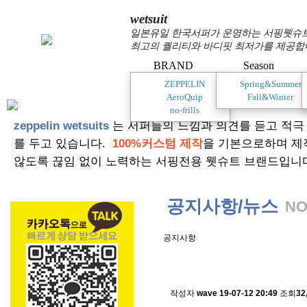
wetsuit
일본유일 한국서퍼가 운영하는 서핑웻슈트 
최고의 퀄리티와 바디핏 최저가를 제공합
BRAND
Season
ZEPPELIN
Spring&Summer
AeroQuip
Fall&Winter
no-frills
zeppelin wetsuits
는 서퍼들의 느낌과 의견를 듣고 적극
를 두고 있습니다.
100%커스텀 제작
을 기본으로하며 제
않도록 끊임 없이 노력하는 서핑전용 웻슈트 브랜드입니
공지사항/뉴스
NO
공지사항
스킨소재의 배송에 관한 
작성자
wave
19-07-12 20:49
조회
32