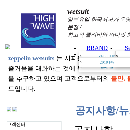
wetsuit
일본유일 한국서퍼가 운영
문점 /
최고의 퀄리티와 바디핏 
BRAND
S
CATALOGUE
ZEPPELIN
zeppelin wetsuits
는 서퍼들의 느낌과 의견를
AeroQuip
2018 FW
즐거움을 대화하는 것에 목표를 두고 있습
no-frills
을 추구하고 있으며 고객으로부터의
불만, 
드입니다.
공지사항/뉴
고객센터
공지사항