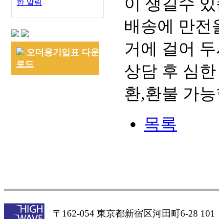
이 생길수 있
한 알림
배송에 만전을
거에 걸어 두
오더용기입표 다운
로드
상담 후 심한
환,환불 가능
목록
〒162-054 東京都新宿区河田町6-28 101