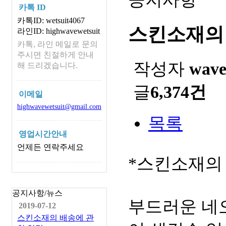
카톡 ID
카톡ID: wetsuit4067
스킨소재의
라인ID: highwavewetsuit
카톡, 라인 메일로 문의
주시면 친절하게 안내
작성자
wav
해 드리겠습니다.
글
6,374건
이메일
highwavewetsuit@gmail.com
목록
영업시간안내
언제든 연락주세요
*스킨소재의
공지사항/뉴스
부드러운 네
2019-07-12
스킨소재의 배송에 관