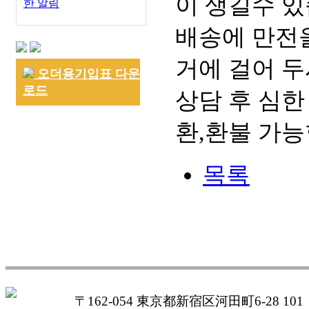
이 생길수 있
한 알림
배송에 만전을
거에 걸어 두
오더용기입표 다운
로드
상담 후 심한
환,환불 가능
목록
〒162-054 東京都新宿区河田町6-28 101