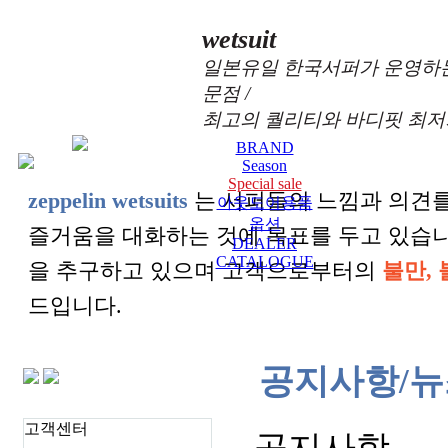
wetsuit
일본유일 한국서퍼가 운영하는
문점 /
최고의 퀄리티와 바디핏 최저
BRAND
Season
Special sale
zeppelin wetsuits
는 서퍼들의 느낌과 의견를
아웃도어용품
옵션
즐거움을 대화하는 것에 목표를 두고 있습
DEALER
CATALOGUE
을 추구하고 있으며 고객으로부터의
불만, 
드입니다.
공지사항/뉴
고객센터
공지사항