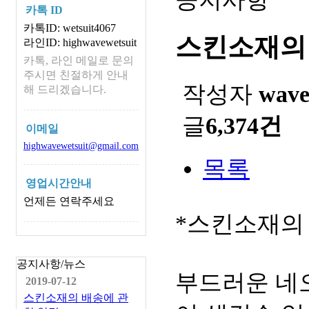
카톡 ID
카톡ID: wetsuit4067
스킨소재의
라인ID: highwavewetsuit
카톡, 라인 메일로 문의
주시면 친절하게 안내
작성자
wav
해 드리겠습니다.
글
6,374건
이메일
highwavewetsuit@gmail.com
목록
영업시간안내
언제든 연락주세요
*스킨소재의
공지사항/뉴스
부드러운 네
2019-07-12
스킨소재의 배송에 관